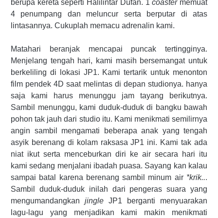
berupa kereta seperti Halilintar Dufan. 1
coaster
memuat
4 penumpang dan meluncur serta berputar di atas
lintasannya. Cukuplah memacu adrenalin kami.
Matahari beranjak mencapai puncak tertingginya.
Menjelang tengah hari, kami masih bersemangat untuk
berkeliling di lokasi JP1. Kami tertarik untuk menonton
film pendek 4D saat melintas di depan studionya. hanya
saja kami harus menunggu jam tayang berikutnya.
Sambil menunggu, kami duduk-duduk di bangku bawah
pohon tak jauh dari studio itu. Kami menikmati semilirnya
angin sambil mengamati beberapa anak yang tengah
asyik berenang di kolam raksasa JP1 ini. Kami tak ada
niat ikut serta menceburkan diri ke air secara hari itu
kami sedang menjalani ibadah puasa. Sayang kan kalau
sampai batal karena berenang sambil minum air
*krik..
.
Sambil duduk-duduk inilah dari pengeras suara yang
mengumandangkan
jingle
JP1 berganti menyuarakan
lagu-lagu yang menjadikan kami makin menikmati