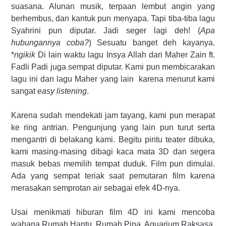
suasana. Alunan musik, terpaan lembut angin yang
berhembus, dan kantuk pun menyapa. Tapi tiba-tiba lagu
Syahrini pun diputar. Jadi seger lagi deh! (
Apa
hubungannya coba?
) Sesuatu banget deh kayanya.
*
ngikik
Di lain waktu lagu Insya Allah dari Maher Zain ft.
Fadli Padi juga sempat diputar. Kami pun membicarakan
lagu ini dan lagu Maher yang lain karena menurut kami
sangat
easy listening
.
Karena sudah mendekati jam tayang, kami pun merapat
ke ring antrian. Pengunjung yang lain pun turut serta
mengantri di belakang kami. Begitu pintu teater dibuka,
kami masing-masing dibagi kaca mata 3D dan segera
masuk bebas memilih tempat duduk. Film pun dimulai.
Ada yang sempat teriak saat pemutaran film karena
merasakan semprotan air sebagai efek 4D-nya.
Usai menikmati hiburan film 4D ini kami mencoba
wahana Rumah Hantu, Rumah Pipa, Aquarium Raksasa,