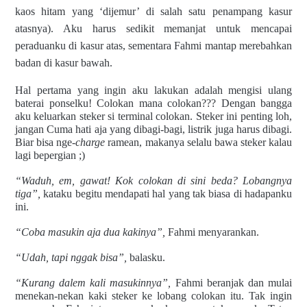
kaos hitam yang ‘dijemur’ di salah satu penampang kasur
atasnya). Aku harus sedikit memanjat untuk mencapai
peraduanku di kasur atas, sementara Fahmi mantap merebahkan
badan di kasur bawah.
Hal pertama yang ingin aku lakukan adalah mengisi ulang
baterai ponselku! Colokan mana colokan??? Dengan bangga
aku keluarkan steker si terminal colokan. Steker ini penting loh,
jangan Cuma hati aja yang dibagi-bagi, listrik juga harus dibagi.
Biar bisa nge-
charge
ramean, makanya selalu bawa steker kalau
lagi bepergian ;)
“Waduh, em, gawat! Kok colokan di sini beda? Lobangnya
tiga”,
kataku begitu mendapati hal yang tak biasa di hadapanku
ini.
“Coba masukin aja dua kakinya”,
Fahmi menyarankan.
“Udah, tapi nggak bisa”,
balasku.
“Kurang dalem kali masukinnya”,
Fahmi beranjak dan mulai
menekan-nekan kaki steker ke lobang colokan itu. Tak ingin