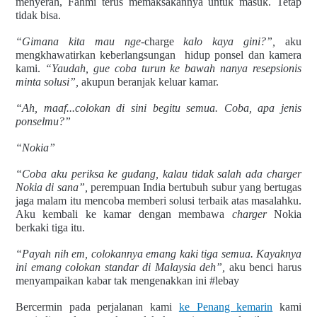
menyerah, Fahmi terus memaksakannya untuk masuk. Tetap
tidak bisa.
“Gimana kita mau nge-
charge
kalo kaya gini?”,
aku
mengkhawatirkan keberlangsungan
hidup ponsel dan kamera
kami.
“Yaudah, gue coba turun ke bawah nanya resepsionis
minta solusi”,
akupun beranjak keluar kamar.
“Ah, maaf...colokan di sini begitu semua. Coba, apa jenis
ponselmu?”
“Nokia”
“Coba aku periksa ke gudang, kalau tidak salah ada charger
Nokia di sana”,
perempuan India bertubuh subur yang bertugas
jaga malam itu mencoba memberi solusi terbaik atas masalahku.
Aku kembali ke kamar dengan membawa
charger
Nokia
berkaki tiga itu.
“Payah nih em, colokannya emang kaki tiga semua. Kayaknya
ini emang colokan standar di Malaysia deh”,
aku benci harus
menyampaikan kabar tak mengenakkan ini #lebay
Bercermin pada perjalanan kami
ke Penang kemarin
kami