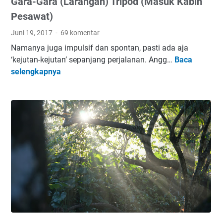
Gara-Gara (Larangan) Tripod (Masuk Kabin
a
n
Pesawat)
G
Juni 19, 2017
69 komentar
u
Namanya juga impulsif dan spontan, pasti ada aja
n
‘kejutan-kejutan’ sepanjang perjalanan. Angg…
Baca
u
G
selengkapnya
n
a
g
r
R
a
i
-
n
G
j
a
a
r
n
a
i
(
L
a
r