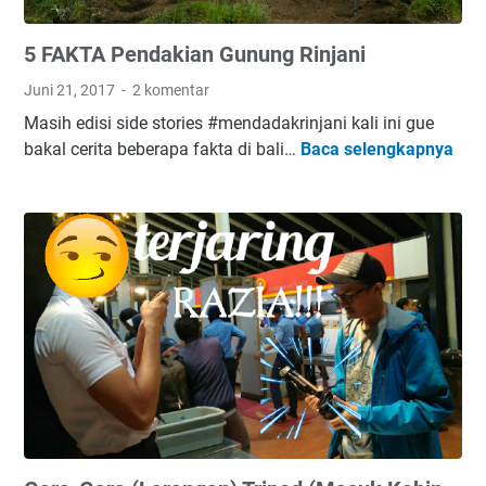
5 FAKTA Pendakian Gunung Rinjani
Juni 21, 2017
2 komentar
Masih edisi side stories #mendadakrinjani kali ini gue
5
bakal cerita beberapa fakta di bali…
Baca selengkapnya
F
A
K
T
A
P
e
n
d
a
k
i