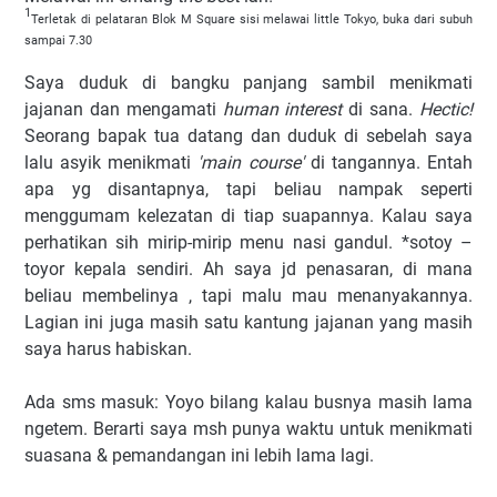
1
Terletak di pelataran Blok M Square sisi melawai little Tokyo, buka dari subuh
sampai 7.30
Saya duduk di bangku panjang sambil menikmati
jajanan dan mengamati
human interest
di sana.
Hectic!
Seorang bapak tua datang dan duduk di sebelah saya
lalu asyik menikmati
'main course'
di tangannya. Entah
apa yg disantapnya, tapi beliau nampak seperti
menggumam kelezatan di tiap suapannya. Kalau saya
perhatikan sih mirip-mirip menu nasi gandul. *sotoy –
toyor kepala sendiri. Ah saya jd penasaran, di mana
beliau membelinya
, tapi malu mau menanyakannya.
Lagian ini juga masih satu kantung jajanan yang masih
saya harus habiskan.
Ada sms masuk: Yoyo bilang kalau busnya masih lama
ngetem. Berarti saya msh punya waktu untuk menikmati
suasana & pemandangan ini lebih lama lagi.