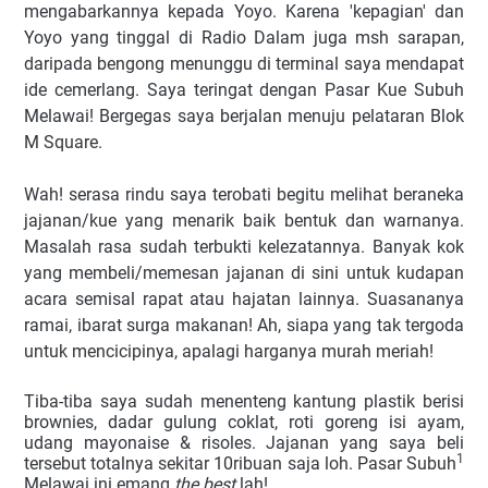
mengabarkannya kepada Yoyo. Karena 'kepagian' dan
Yoyo yang tinggal di Radio Dalam juga msh sarapan,
daripada bengong menunggu di terminal saya mendapat
ide cemerlang. Saya teringat dengan Pasar Kue Subuh
Melawai! Bergegas saya berjalan menuju pelataran Blok
M Square.
Wah! serasa rindu saya terobati begitu melihat beraneka
jajanan/kue yang menarik baik bentuk dan warnanya.
Masalah rasa sudah terbukti kelezatannya. Banyak kok
yang membeli/memesan jajanan di sini untuk kudapan
acara semisal rapat atau hajatan lainnya. Suasananya
ramai, ibarat surga makanan! Ah, siapa yang tak tergoda
untuk mencicipinya, apalagi harganya murah meriah!
Tiba-tiba saya sudah menenteng kantung plastik berisi
brownies, dadar gulung coklat, roti goreng isi ayam,
udang mayonaise & risoles. Jajanan yang saya beli
1
tersebut totalnya sekitar 10ribuan saja loh. Pasar Subuh
Melawai ini emang
the best
lah!