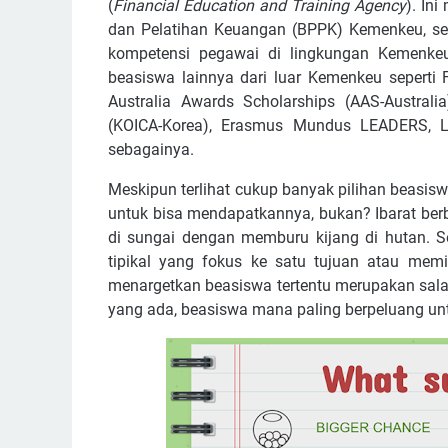
(
Financial Education and Training Agency
). In
dan Pelatihan Keuangan (BPPK) Kemenkeu, s
kompetensi pegawai di lingkungan Kemenkeu
beasiswa lainnya dari luar Kemenkeu seperti 
Australia Awards Scholarships (AAS-Australia
(KOICA-Korea), Erasmus Mundus LEADERS, L
sebagainya.
Meskipun terlihat cukup banyak pilihan beasisw
untuk bisa mendapatkannya, bukan? Ibarat ber
di sungai dengan memburu kijang di hutan. S
tipikal yang fokus ke satu tujuan atau memili
menargetkan beasiswa tertentu merupakan sala
yang ada, beasiswa mana paling berpeluang unt