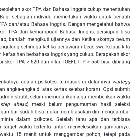
perolehan skor TPA dan Bahasa Inggris cukup menentukan
. Bagi sebagian individu memerlukan waktu untuk berlatih
 TPA dan/atau Bahasa Inggris. Dengan mengetahui bahwa
skor TPA dan kemampuan Bahasa Inggris, persiapan bisa
siap, barulah mengikuti ujiannya dan Ketika skornya belum
gulang sehingga ketika penawaran beasiswa keluar, kita
n kefasihan berbahasa Inggris yang cukup. Berapakah skor
api skor TPA > 620 dan nilai TOEFL ITP > 550 bisa dibilang
berikutnya adalah psikotes, termasuk di dalamnya
wartegg
 angka-angka di atas kertas selebar koran). Opsi submit
si administratif, selain memudahkan juga memberikan waktu
step ahead
, meski belum pengumuman hasil seleksi
go gambar, sudah bisa mulai membiasakan diri menggambar
iminta dalam psikotes. Setelah tahu apa dan terbiasa
target waktu tertentu untuk menyelesaikan gambarnya.
eri waktu 15 menit untuk menggambar pohon, tetapi pada