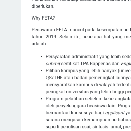
diperlukan.
Why FETA?
Penawaran FETA muncul pada kesempatan pert
tahun 2019. Selain itu, beberapa hal yang 
adalah:
Persyaratan administratif yang lebih sed
submit
sertifikat TPA Bappenas dan
Engli
Pilihan kampus yang lebih banyak (unive
QS/THE atau badan pemeringkat lainnya
mensyaratkan kampus di wilayah tertentu
peringkat universitas yang lebih tinggi p
Program pelatihan sebelum keberangkata
oleh penyelenggara beasiswa lain. Prog
bermanfaat khususnya bagi
applicant
yan
sarana mengasah kemampuan berbahasa 
seperti penulisan esai, sintesis jurnal, pr