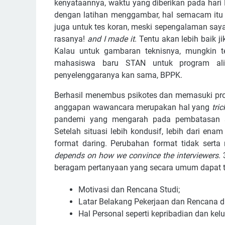
kenyataannya, waktu yang diberikan pada hari
dengan latihan menggambar, hal semacam itu b
juga untuk tes koran, meski sepengalaman sa
rasanya!
and I made it
. Tentu akan lebih baik j
Kalau untuk gambaran teknisnya, mungkin t
mahasiswa baru STAN untuk program ali
penyelenggaranya kan sama, BPPK.
Berhasil menembus psikotes dan memasuki pros
anggapan wawancara merupakan hal yang
tric
pandemi yang mengarah pada pembatasan s
Setelah situasi lebih kondusif, lebih dari e
format daring. Perubahan format tidak ser
depends on how we convince the interviewers
.
beragam pertanyaan yang secara umum dapat ter
Motivasi dan Rencana Studi;
Latar Belakang Pekerjaan dan Rencana d
Hal Personal seperti kepribadian dan kel