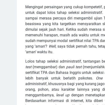
Mengingat persaingan yang cukup kompetetif, 
untuk dapat lolos tahap seleksi administratif
sampai merasa percaya diri mengambil ujian
beasiswa yang kita targetkan mensyaratkan 
dimulai sejak jauh hari. Ketika sudah merasa 
memenuhi harapan, masih ada waktu untuk men
sudah mempunyai modal sertifikat nilai TPA da
yang ‘aman’?
Well
, saya tidak pernah tahu, tet
‘aman’ waktu itu.
Lolos tahap seleksi administratif, tantangan 
test
(menggambar) dan
pauli test
(menjumlahkan
sertifikat TPA dan Bahasa Inggris untuk selek
lebih banyak untuk berlatih psikotes.
One 
administratif, khususnya bagi yang kurang ja
orang, pohon, atau karakter lainnya yang d
menggambarnya,
level up
dengan menetapkan 
Berdasarkan informasi di internet, kita dib