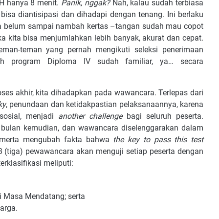
 H hanya 8 menit.
Panik, nggak?
Nah, kalau sudah terbiasa
isa diantisipasi dan dihadapi dengan tenang. Ini berlaku
ya belum sampai nambah kertas –tangan sudah mau copot
ika kita bisa menjumlahkan lebih banyak, akurat dan cepat.
eman-teman yang pernah mengikuti seleksi penerimaan
h program Diploma IV sudah familiar, ya… secara
es akhir, kita dihadapkan pada wawancara. Terlepas dari
ky
, penundaan dan ketidakpastian pelaksanaannya, karena
osial, menjadi
another challenge
bagi seluruh peserta.
nam bulan kemudian, dan wawancara diselenggarakan dalam
ta merta mengubah fakta bahwa
the key to pass this test
 3 (tiga) pewawancara akan menguji setiap peserta dengan
klasifikasi meliputi:
i Masa Mendatang; serta
uarga.